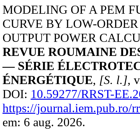
MODELING OF A PEM F
CURVE BY LOW-ORDER
OUTPUT POWER CALCU
REVUE ROUMAINE DES
— SÉRIE ÉLECTROTE
ÉNERGÉTIQUE
,
[S. l.]
, 
DOI:
10.59277/RRST-EE.2
https://journal.iem.pub.ro/r
em: 6 aug. 2026.