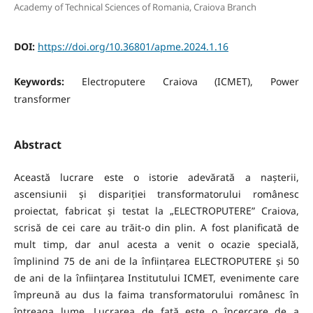
Academy of Technical Sciences of Romania, Craiova Branch
DOI:
https://doi.org/10.36801/apme.2024.1.16
Keywords:
Electroputere Craiova (ICMET), Power
transformer
Abstract
Această lucrare este o istorie adevărată a nașterii,
ascensiunii și dispariției transformatorului românesc
proiectat, fabricat și testat la „ELECTROPUTERE” Craiova,
scrisă de cei care au trăit-o din plin. A fost planificată de
mult timp, dar anul acesta a venit o ocazie specială,
împlinind 75 de ani de la înființarea ELECTROPUTERE și 50
de ani de la înființarea Institutului ICMET, evenimente care
împreună au dus la faima transformatorului românesc în
întreaga lume. Lucrarea de față este o încercare de a